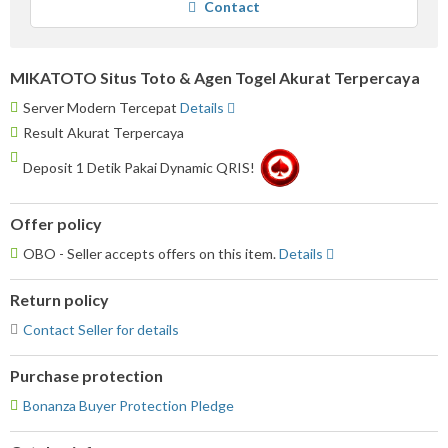
average
Contact
user
feedback
MIKATOTO Situs Toto & Agen Togel Akurat Terpercaya
Server Modern Tercepat
Details
Result Akurat Terpercaya
Deposit 1 Detik Pakai Dynamic QRIS!
Offer policy
OBO - Seller accepts offers on this item.
Details
Return policy
Contact Seller for details
Purchase protection
Bonanza Buyer Protection Pledge