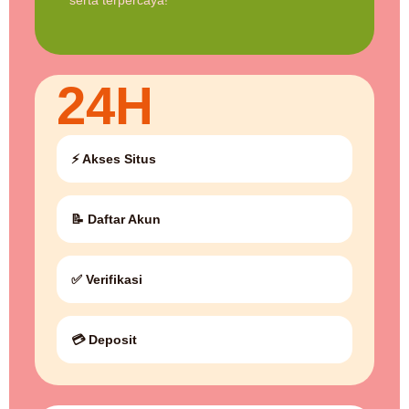
serta terpercaya!
24H
⚡ Akses Situs
📝 Daftar Akun
✅ Verifikasi
💳 Deposit