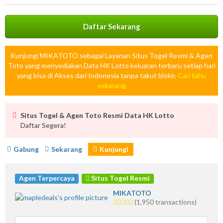
Daftar Sekarang
Kunjungi MIKATOTO sebagai Layanan Situs Togel Resmi & Agen
Toto yang menyediakan Data HK Lotto keluaran terbaru setiap
hari yang bisa di Akses dari Indonesia tanpa takut blokir.
Cari tahu
sekarang
Situs Togel & Agen Toto Resmi Data HK Lotto
Daftar Segera!
Gabung
Sekarang
Kunjungi
Agen Terpercaya
Situs Togel Resmi
MIKATOTO
5.0
(1,950 transactions)
stars