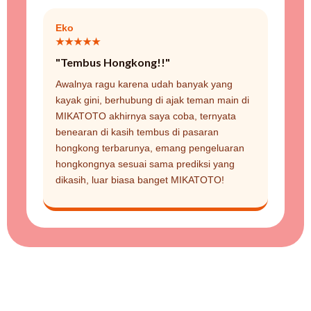
Eko
★★★★★
"Tembus Hongkong!!"
Awalnya ragu karena udah banyak yang
kayak gini, berhubung di ajak teman main di
MIKATOTO akhirnya saya coba, ternyata
benearan di kasih tembus di pasaran
hongkong terbarunya, emang pengeluaran
hongkongnya sesuai sama prediksi yang
dikasih, luar biasa banget MIKATOTO!