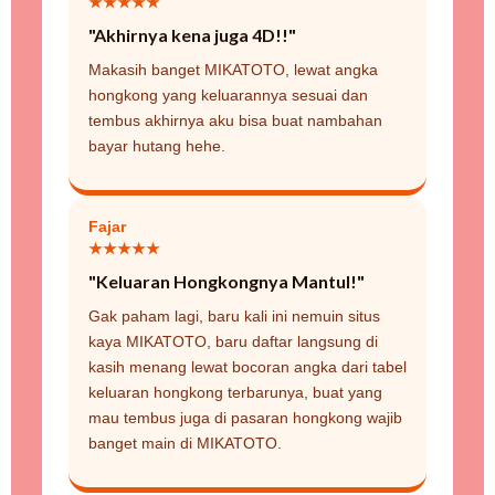
Tokyo
★★★★★
"Akhirnya kena juga 4D!!"
Makasih banget MIKATOTO, lewat angka
hongkong yang keluarannya sesuai dan
tembus akhirnya aku bisa buat nambahan
bayar hutang hehe.
Fajar
★★★★★
"Keluaran Hongkongnya Mantul!"
Gak paham lagi, baru kali ini nemuin situs
kaya MIKATOTO, baru daftar langsung di
kasih menang lewat bocoran angka dari tabel
keluaran hongkong terbarunya, buat yang
mau tembus juga di pasaran hongkong wajib
banget main di MIKATOTO.