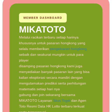
MEMBER DASHBOARD
MIKATOTO
Melalui racikan terbaru setiap harinya
khususnya untuk pasaran hongkong yang
selalu memberikan
pengeluaran hongkong
sebaik dan seakurat mungkin untuk para
player
disamping pasaran hongkong kami juga
menyediakan banyak pasaran lain yang bisa
kalian eksplorasi secara mandiri dengan
mengutamakan prediksi serta perhitungan
matematis setiap hari nya
gabung dan join sekarang bersama
MIKATOTO Layanan
Situs Togel
dan Agen
Toto Resmi Data HK Lotto terbaru terkuat